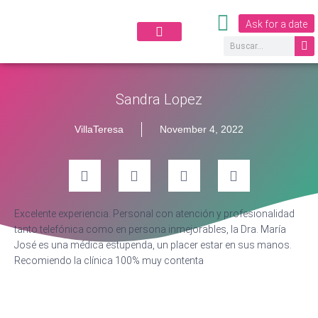
Ask for a date
Incontinencia Urinaria
Aesthetic Medicine
Sandra Lopez
VillaTeresa
November 4, 2022
Excelente experiencia. Personal con atención y profesionalidad
tanto telefónica como en persona inmejorables, la Dra. María
José es una médica estupenda, un placer estar en sus manos.
Recomiendo la clínica 100% muy contenta